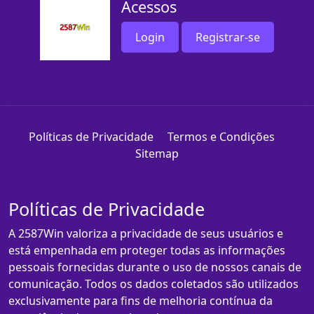
Acessos
Login
Registrar-se
Políticas de Privacidade
Termos e Condições
Sitemap
Políticas de Privacidade
A 2587Win valoriza a privacidade de seus usuários e
está empenhada em proteger todas as informações
pessoais fornecidas durante o uso de nossos canais de
comunicação. Todos os dados coletados são utilizados
exclusivamente para fins de melhoria contínua da