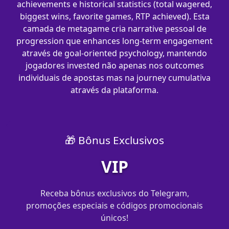
achievements e historical statistics (total wagered,
biggest wins, favorite games, RTP achieved). Esta
camada de metagame cria narrative pessoal de
progression que enhances long-term engagement
através de goal-oriented psychology, mantendo
jogadores invested não apenas nos outcomes
individuais de apostas mas na journey cumulativa
através da plataforma.
🎁 Bônus Exclusivos
VIP
Receba bônus exclusivos do Telegram,
promoções especiais e códigos promocionais
únicos!