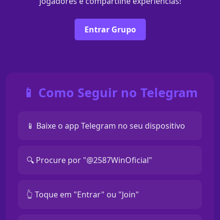
jogadores e compartilhe experiências!
Entrar Grupo
📱 Como Seguir no Telegram
📱 Baixe o app Telegram no seu dispositivo
🔍 Procure por "@2587WinOficial"
👆 Toque em "Entrar" ou "Join"