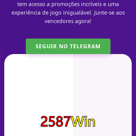
tem acesso a promoções incríveis e uma
experiência de jogo inigualável. Junte-se aos
vencedores agora!
SEGUIR NO TELEGRAM