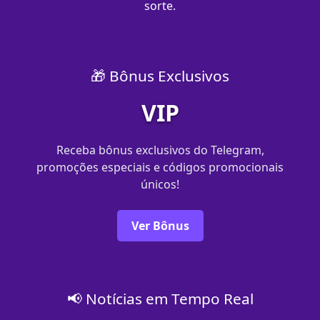
sorte.
🎁 Bônus Exclusivos
VIP
Receba bônus exclusivos do Telegram,
promoções especiais e códigos promocionais
únicos!
Ver Bônus
📢 Notícias em Tempo Real