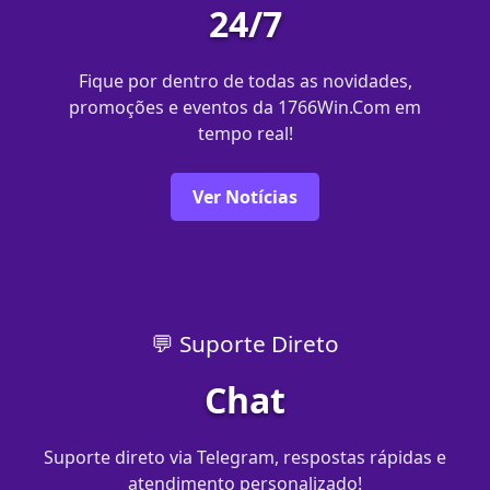
24/7
Fique por dentro de todas as novidades,
promoções e eventos da 1766Win.Com em
tempo real!
Ver Notícias
💬 Suporte Direto
Chat
Suporte direto via Telegram, respostas rápidas e
atendimento personalizado!