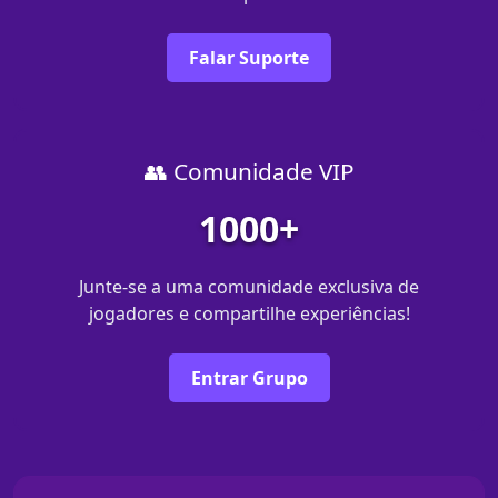
Falar Suporte
👥 Comunidade VIP
1000+
Junte-se a uma comunidade exclusiva de
jogadores e compartilhe experiências!
Entrar Grupo