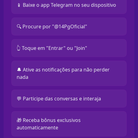
📱 Baixe o app Telegram no seu dispositivo
🔍 Procure por "@14PgOficial"
👆 Toque em "Entrar" ou "Join"
🔔 Ative as notificações para não perder
nada
💬 Participe das conversas e interaja
🎁 Receba bônus exclusivos
automaticamente