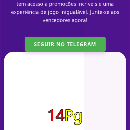
tem acesso a promoções incríveis e uma
experiência de jogo inigualável. Junte-se aos
vencedores agora!
SEGUIR NO TELEGRAM