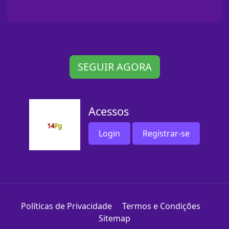
SEGUIR AGORA
Acessos
Login
Registrar-se
Políticas de Privacidade
Termos e Condições
Sitemap