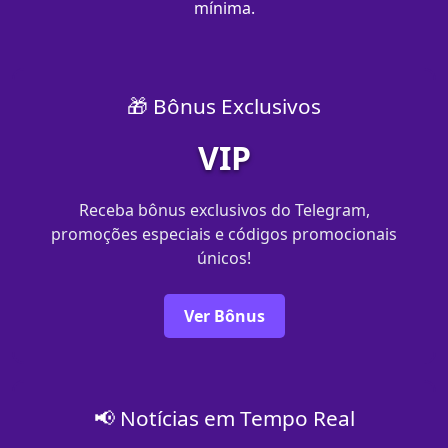
mínima.
🎁 Bônus Exclusivos
VIP
Receba bônus exclusivos do Telegram,
promoções especiais e códigos promocionais
únicos!
Ver Bônus
📢 Notícias em Tempo Real