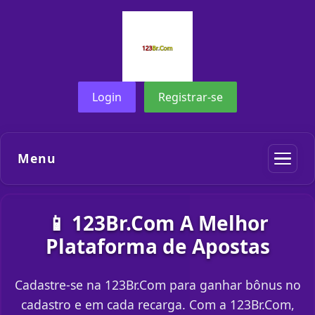
Login
Registrar-se
Menu
📱 123Br.Com A Melhor
Plataforma de Apostas
Cadastre-se na 123Br.Com para ganhar bônus no
cadastro e em cada recarga. Com a 123Br.Com,