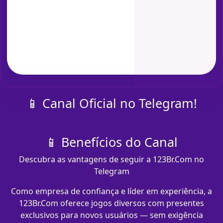
📱 Canal Oficial no Telegram!
📱 Benefícios do Canal
Descubra as vantagens de seguir a 123Br.Com no
Telegram
Como empresa de confiança e líder em experiência, a
123Br.Com oferece jogos diversos com presentes
exclusivos para novos usuários — sem exigência