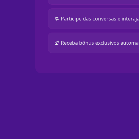
💬 Participe das conversas e interaj
🎁 Receba bônus exclusivos autom