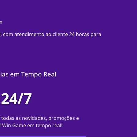
m
l, com atendimento ao cliente 24 horas para
cias em Tempo Real
24/7
e todas as novidades, promoções e
11Win Game em tempo real!