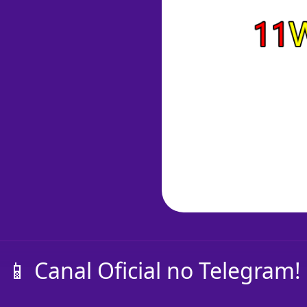
📱 Canal Oficial no Telegram!