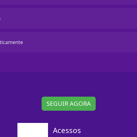
a
aticamente
SEGUIR AGORA
Acessos