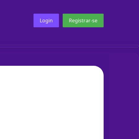
Login
Registrar-se