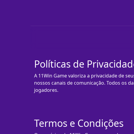
Políticas de Privacida
A 11Win Game valoriza a privacidade de se
nossos canais de comunicação. Todos os dad
jogadores.
Termos e Condições