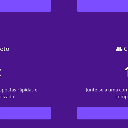
reto
👥 
t
espostas rápidas e
Junte-se a uma com
lizado!
compa
e