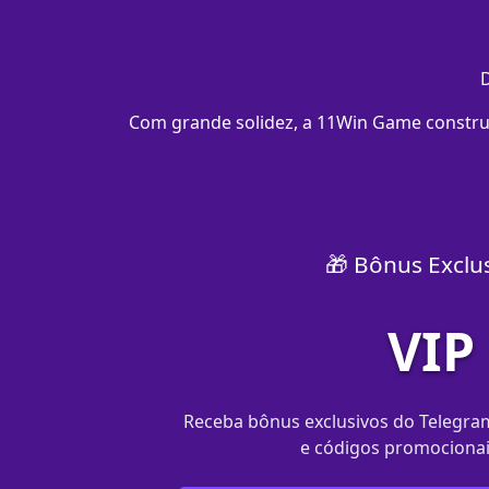
Com grande solidez, a 11Win Game construiu
🎁 Bônus Exclu
VIP
Receba bônus exclusivos do Telegra
e códigos promocionai