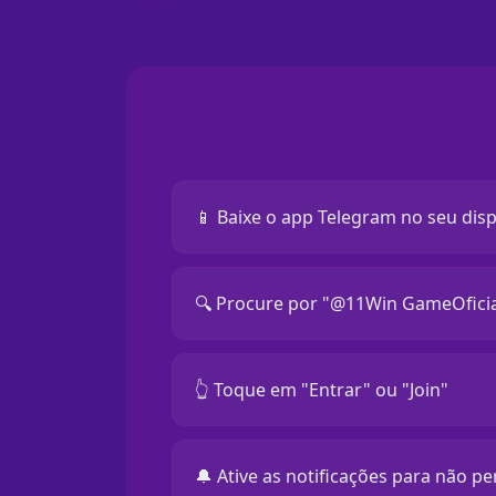
📱 Baixe o app Telegram no seu disp
🔍 Procure por "@11Win GameOficia
👆 Toque em "Entrar" ou "Join"
🔔 Ative as notificações para não p